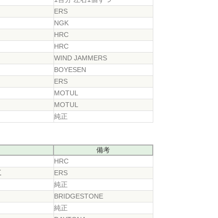
ERS
NGK
HRC
HRC
WIND JAMMERS
BOYESEN
ERS
MOTUL
MOTUL
純正
備考
HRC
工
ERS
純正
BRIDGESTONE
純正