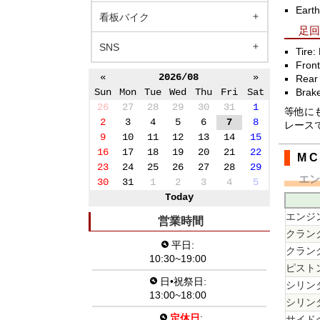
Earth
看板バイク
足
SNS
Tire
Front
«
2026/08
»
Rear
Sun
Mon
Tue
Wed
Thu
Fri
Sat
Brak
26
27
28
29
30
31
1
等他に
2
3
4
5
6
7
8
レース
9
10
11
12
13
14
15
16
17
18
19
20
21
22
M C
23
24
25
26
27
28
29
エ
30
31
1
2
3
4
5
Today
エンジ
営業時間
クラン
平日:
クラン
10:30~19:00
ピスト
日•祝祭日:
シリン
13:00~18:00
シリン
定休日
:
サイド