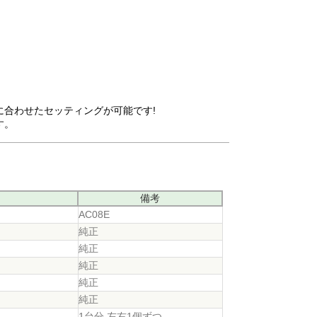
合わせたセッティングが可能です!
す。
備考
AC08E
純正
純正
純正
純正
純正
1台分 左右1個ずつ