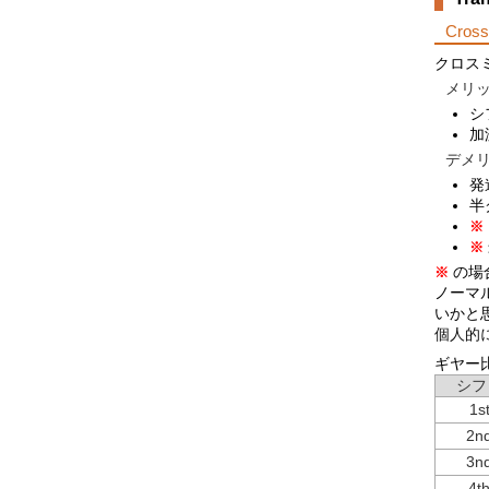
Cros
クロス
メリッ
シ
加
デメリ
発
半
※
※
の場
※
ノーマ
いかと
個人的
ギヤー
シフ
1s
2n
3n
4t