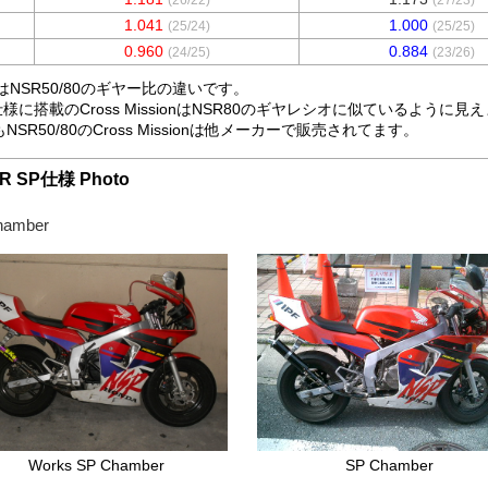
h
1.041
1.000
(25/24)
(25/25)
h
0.960
0.884
(24/25)
(23/26)
NSR50/80のギヤー比の違いです。
K仕様に搭載のCross MissionはNSR80のギヤレシオに似ているよ
NSR50/80のCross Missionは他メーカーで販売されてます。
R SP仕様 Photo
hamber
Works SP Chamber
SP Chamber