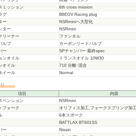
スミッション
6th cross mission
ラグ
B8EGV Racing plug
ター
NSRminiへ大型化
レター
NSRmini
クリーナー
ファンネル
バルブ
カーボンリードバルブ
バー
SPチャンバー 最終spec
ョンオイル
トランスオイル 10W30
ンオイル
710 分離･混合
ホイール
Normal
回り
項目
内容
スペンション
NSRmini
トフォーク
オリフィス加工,フォークスプリング加
ル
6本スポーク
BATTLAX BT601SS
パー
Nissin