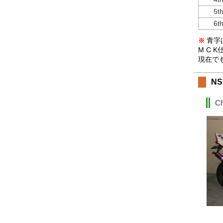
5t
6t
青字は
※
M C 
現在でも
NS
C