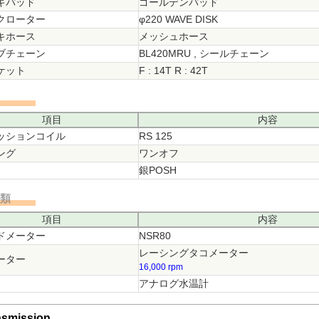
キパッド
ゴールデンパッド
クローター
φ220 WAVE DISK
キホース
メッシュホース
ブチェーン
BL420MRU , シールチェーン
ケット
F : 14T R : 42T
装
項目
内容
ッションコイル
RS 125
ング
ワンオフ
銀POSH
器類
項目
内容
ドメーター
NSR80
レーシングタコメーター
ーター
16,000 rpm
アナログ水温計
nsmission