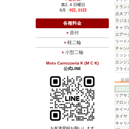
第2, 4 日曜日
トラン
8月 :
9日,
23日
点火プ
ラジエ
各種料金
キャブ
原付
エアー
リード
軽二輪
チャン
小型二輪
ミッシ
エンジ
Moto Carrozzeria K
(M C K)
公式LINE
フライ
足
リアサ
フロン
ホイー
タイヤ
キャリ
お友達登録お願いします