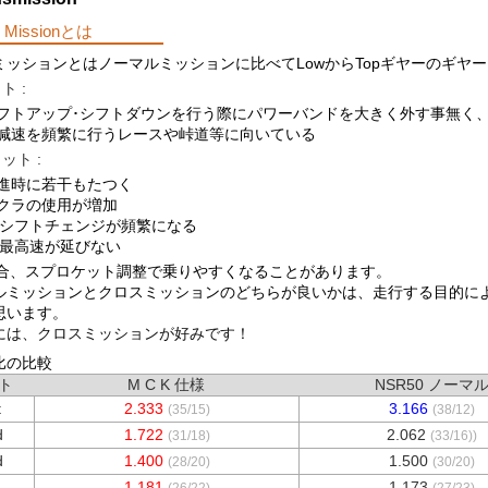
s Missionとは
ミッションとはノーマルミッションに比べてLowからTopギヤーのギヤ
ト :
フトアップ･シフトダウンを行う際にパワーバンドを大きく外す事無く
減速を頻繁に行うレースや峠道等に向いている
ット :
進時に若干もたつく
クラの使用が増加
シフトチェンジが頻繁になる
最高速が延びない
合、スプロケット調整で乗りやすくなることがあります。
ルミッションとクロスミッションのどちらが良いかは、走行する目的に
思います。
には、クロスミッションが好みです！
比の比較
ト
M C K 仕様
NSR50 ノーマ
t
2.333
3.166
(35/15)
(38/12)
d
1.722
2.062
(31/18)
(33/16))
d
1.400
1.500
(28/20)
(30/20)
h
1.181
1.173
(26/22)
(27/23)