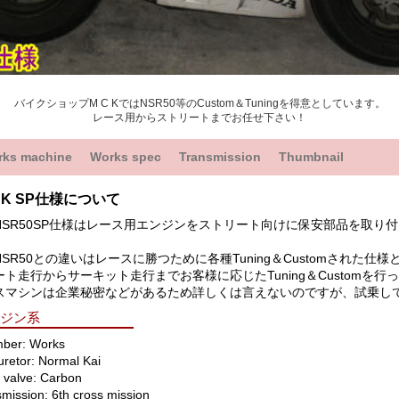
バイクショップM C KではNSR50等のCustom＆Tuningを得意としています。
レース用からストリートまでお任せ下さい！
rks machine
Works spec
Transmission
Thumbnail
C K SP仕様について
NSR50SP仕様はレース用エンジンをストリート向けに保安部品を取り付
SR50との違いはレースに勝つために各種Tuning＆Customされた仕
ト走行からサーキット走行までお客様に応じたTuning＆Customを行
スマシンは企業秘密などがあるため詳しくは言えないのですが、試乗し
ンジン系
ber: Works
retor: Normal Kai
 valve: Carbon
mission: 6th cross mission