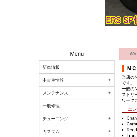
Menu
Wo
新車情報
M 
当店の
中古車情報
です。
一般のN
メンテナンス
ストリー
ワーク
一般修理
エ
Cham
チューニング
Carbu
Reed
カスタム
Trans