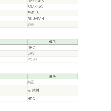
DAYTONA
BRAKING
EARLS
RK JAPAN
純正
備考
HRC
ERS
POSH
備考
純正
sp 武川
HRC