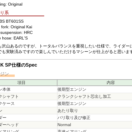
ing: Original
回り系
: BS BT601SS
 fork: Original Kai
 suspension: HRC
e hose: EARL'S
も沢山あるのですが、トータルバランスを重視したい仕様で、ライダーに
でも実験済みですので楽しんでいただけるマシーンが仕上がると思いま
 K SP仕様のSpec
ンジン
項目
内容
ン本体
後期型エンジン
クシャフト
クランクシャフト芯出し加工
クケース
後期型エンジン
ン
あたり取り
ダー
バリ取り及び修正
ダーヘッド
Normal
ベアリング
高速ベアリング