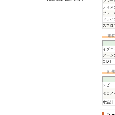
ブレー
ディス
ブレー
ドライ
スプロ
電
イグニ
アーシ
C D I
計
スピー
タコメ
水温計
Tra