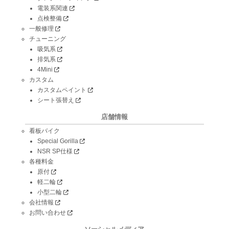
電装系関連
点検整備
一般修理
チューニング
吸気系
排気系
4Mini
カスタム
カスタムペイント
シート張替え
店舗情報
看板バイク
Special Gorilla
NSR SP仕様
各種料金
原付
軽二輪
小型二輪
会社情報
お問い合わせ