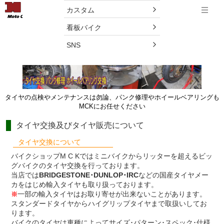
menu
カスタム
Menu
看板バイク
バイクのタイヤのメンテナンスはしてますか？
SNS
タイヤの点検やメンテナンスは勿論、パンク修理やホイールベアリングも
MCKにお任せください
タイヤ交換及びタイヤ販売について
タイヤ交換について
バイクショップM C Kではミニバイクからリッターを超えるビッ
グバイクのタイヤ交換を行っております。
当店では
BRIDGESTONE･DUNLOP･IRC
などの国産タイヤメー
カをはじめ輸入タイヤも取り扱っております。
一部の輸入タイヤはお取り寄せが出来ないことがあります。
※
スタンダードタイヤからハイグリップタイヤまで取扱いしてお
ります。
バイクのタイヤは車種によってサイズ･パターン･スペック･仕様