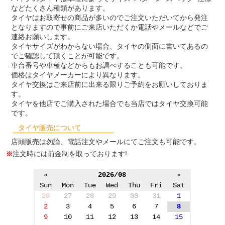
などたくさん種類があります。
タイヤはお取寄せの商品が多いのでご注文いただいてから発注
となりますので事前にご来店いただくか電話やメールなどでご
連絡お願いします。
タイヤサイズがわからない場合、タイヤの側面に書いてあるの
でご確認して頂くことが可能です。
車台番号や車種などからもお調べすることも可能です。
価格はタイヤメーカーにより異なります。
タイヤ交換はご来店前に出来る限りご予約をお願いしておりま
す。
タイヤを他店でご購入された場合でも当店ではタイヤ交換可能
です。
タイヤ販売について
店頭販売は勿論、電話注文やメールにてご注文も可能です。
注文時には前金制を取っております!
※
«
2026/08
»
Sun
Mon
Tue
Wed
Thu
Fri
Sat
26
27
28
29
30
31
1
2
3
4
5
6
7
8
9
10
11
12
13
14
15