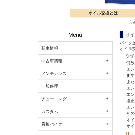
オイル交換とは
京
Menu
オイ
バイク
新車情報
オイル交
なぜ
中古車情報
何故
エン
メンテナンス
ます
また
一般修理
エン
エン
チューニング
適正
エン
カスタム
その
オイ
看板バイク
オイ