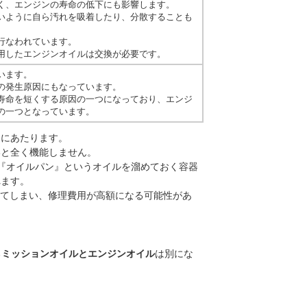
く、エンジンの寿命の低下にも影響します。
いように自ら汚れを吸着したり、分散することも
行なわれています。
用したエンジンオイルは交換が必要です。
います。
の発生原因にもなっています。
寿命を短くする原因の一つになっており、エンジ
の一つとなっています。
』
にあたります。
いと全く機能しません。
『オイルパン』というオイルを溜めておく容器
れます。
してしまい、修理費用が高額になる可能性があ
る
ミッションオイルとエンジンオイル
は別にな