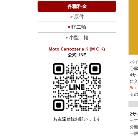
各種料金
原付
軽二輪
小型二輪
Moto Carrozzeria K
(M C K)
公式LINE
バ
心
4
に
※
る
2
お友達登録お願いします
っ
分
一