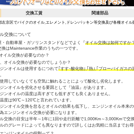
交換工賃
関連部品
都左京区でバイクのオイル,エレメント,ドレンパッキン等交換及び各種オイル
ル交換について
屋・自動車屋・ガソリンスタンドなどでよく『
オイル交換は如何ですか
換はMaintenance作業のうちの一つです。
オイル交換が必要なのか？
、オイル交換が必要なのでしょうか？
ジンオイルは使用するにつれて
｢すす･酸化物｣,｢熱｣,｢ブローバイガスの
。
使用していなくても空気に触れることによって酸化し劣化します。
ジンオイルを劣化させる要因として『油温』があります。
ジンオイルの温度は高すぎても低すぎても良くありません。
温度は90℃～120℃と言われています。
ジンオイル交換を怠るとオイルの効果も低下し、エンジンオイル本来の
為エンジンオイル交換が必要になります。
ル交換の目安は半年～1年に1回や走行距離で1,000Km～3,000Kmで
ルのグレードによっても異なりますので詳しくはお気軽に当店までお尋
エンジンオイルの役割って？