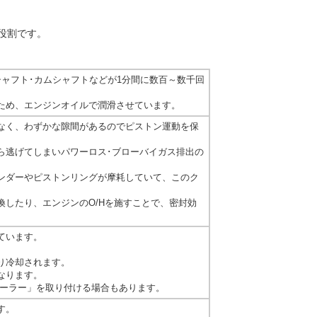
主な役割です。
ャフト･カムシャフトなどが1分間に数百～数千回
ため、エンジンオイルで潤滑させています。
なく、わずかな隙間があるのでピストン運動を保
ら逃げてしまいパワーロス･ブローバイガス排出の
ンダーやピストンリングが摩耗していて、このク
したり、エンジンのO/Hを施すことで、密封効
ています。
り冷却されます。
なります。
クーラー」を取り付ける場合もあります。
す。