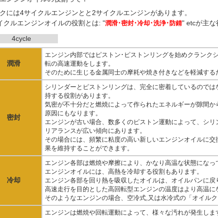
クには4サイクルエンジンとと2サイクルエンジンがあります。
イクルエンジンオイルの役割とは: "
" etcが
潤滑･密封･冷却･洗浄･防錆
4cycle
エンジン内部ではピストン･ピストンリングを始めクランクシ
潤滑
転の高速運動をします。
そのために生じる金属同士の摩耗や焼き付きなどを軽減する
シリンダーとピストンリングは、完全に密着しているのでは
持する役割があります。
気密が不十分だと燃焼によって作られたエネルギーが隙間か
原因にもなります。
密封
エンジンが古い場合、数多くのピストン運動によって、シリ
リアランスが広い傾向にあります。
その場合には、頻繁に粘度の高い新しいエンジンオイルに交換
果を維持することができます。
エンジン各部は燃焼や摩擦により、かなり高温な状態になっ
エンジンオイルには、高熱を冷却する役割もあります。
冷却
エンジン各部を回り熱を吸収したオイルは、オイルパンに戻
高速走行を目的とした高回転型エンジンの温度はより高温に
そのようなエンジンの場合、空冷式,又は水冷式の「オイル
エンジンは燃焼や回転運動によって、様々な汚れが発生しま