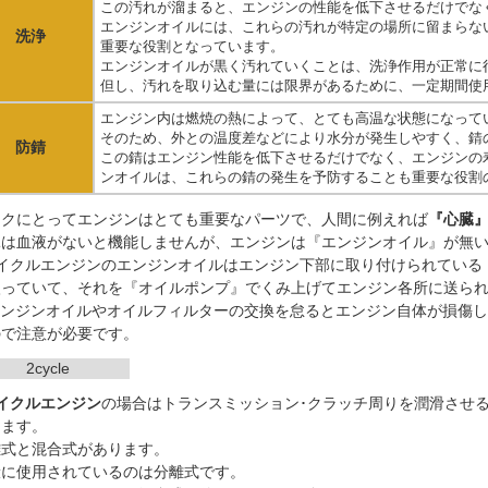
この汚れが溜まると、エンジンの性能を低下させるだけでな
エンジンオイルには、これらの汚れが特定の場所に留まらな
洗浄
重要な役割となっています。
エンジンオイルが黒く汚れていくことは、洗浄作用が正常に
但し、汚れを取り込む量には限界があるために、一定期間使
エンジン内は燃焼の熱によって、とても高温な状態になって
そのため、外との温度差などにより水分が発生しやすく、錆
防錆
この錆はエンジン性能を低下させるだけでなく、エンジンの
ンオイルは、これらの錆の発生を予防することも重要な役割
イクにとってエンジンはとても重要なパーツで、人間に例えれば
『心臓
臓は血液がないと機能しませんが、エンジンは『エンジンオイル』が無
サイクルエンジンのエンジンオイルはエンジン下部に取り付けられている
入っていて、それを『オイルポンプ』でくみ上げてエンジン各所に送ら
エンジンオイルやオイルフィルターの交換を怠るとエンジン自体が損傷
ので注意が必要です。
2cycle
サイクルエンジン
の場合はトランスミッション･クラッチ周りを潤滑させ
てます。
離式と混合式があります。
般に使用されているのは分離式です。