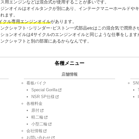
ース用エンジンなどは混合式が使用することが多いです。
ンジンオイルはオイルタンクが別にあり、インテークマニーホールドや
られます。
サイクル専用エンジンオイル
があります。
ンクシャフト･シリンダー･ピストン一式部品etcはこの混合気で潤滑さ
ッションオイルは4サイクルのエンジンオイルと同じような仕事をします
ランクシャフトと別の部屋にあるからなんです。
各種メニュー
店舗情報
看板バイク
SN
Special Gorilla
NSR SP仕様
各種料金
原付
軽二輪
小型二輪
会社情報
お問い合わせ