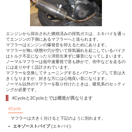
エンジンから排出された燃焼済みの排気ガスは、エキパイを通っ
てエンジンの下側にあるマフラーへと送られます。
マフラーはエンジンの爆発音を抑えるためにあります。
マフラーが無い状態や穴が空いて排気漏れを起こしているバイク
はトルク不足になったり消音出来ずに爆音になってしまいます。
ノーマルマフラーは低中速重視で音も静かで、街中などを走るの
には走りやすく設計されています。
マフラーを交換してチューニングするとパワーアップして音は大
きくなりますが、好きな方には心地良い音になります。
ノーマル以外のマフラーを取り付けたときは、吸気系のセッティ
ングが必要です。
4Cycleと2Cycleとでは構造が異なります
4Cycle
マフラーは大きく分けると下記のように別れます。
エキゾーストパイプ
(エキパイ):