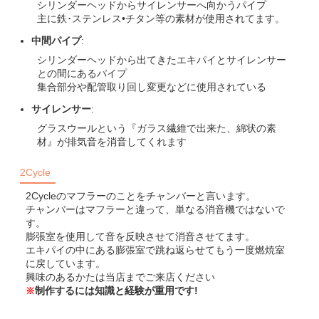
シリンダーヘッドからサイレンサーへ向かうパイプ
主に鉄･ステンレス•チタン等の素材が使用されてます。
中間パイプ
:
シリンダーヘッドから出てきたエキパイとサイレンサー
との間にあるパイプ
集合部分や配管取り回し変更などに使用されている
サイレンサー
:
グラスウールという『ガラス繊維で出来た、綿状の素
材』が排気音を消音してくれます
2Cycle
2Cycleのマフラーのことをチャンバーと言います。
チャンバーはマフラーと違って、単なる消音機ではないで
す。
膨張室を使用して音を反映させて消音させてます。
エキパイの中にある膨張室で跳ね返らせてもう一度燃焼室
に戻しています。
興味のあるかたは当店までご来店ください
制作するには知識と経験が重用です!
※