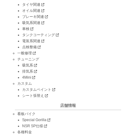
タイヤ関連
オイル関連
ブレーキ関連
吸気系関連
車検
タンクコーティング
電装系関連
点検整備
一般修理
チューニング
吸気系
排気系
4Mini
カスタム
カスタムペイント
シート張替え
店舗情報
看板バイク
Special Gorilla
NSR SP仕様
各種料金