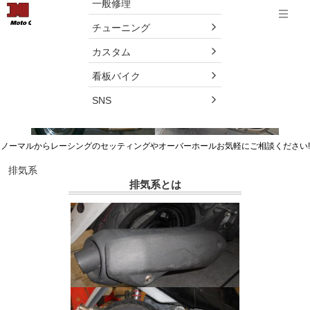
一般修理
menu
Menu
チューニング
排気系チューニング
カスタム
看板バイク
SNS
ノーマルからレーシングのセッティングやオーバーホールお気軽にご相談ください!
排気系
排気系とは