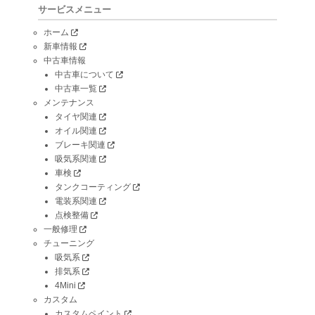
サービスメニュー
ホーム
新車情報
中古車情報
中古車について
中古車一覧
メンテナンス
タイヤ関連
オイル関連
ブレーキ関連
吸気系関連
車検
タンクコーティング
電装系関連
点検整備
一般修理
チューニング
吸気系
排気系
4Mini
カスタム
カスタムペイント