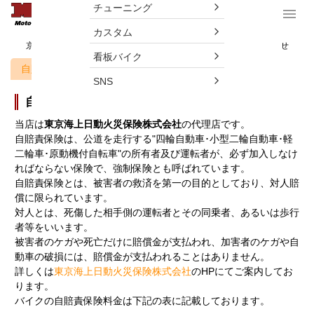
チューニング
menu
Menu
カスタム
京都左京区一乗寺 バイク自賠責保険については当店にお気軽にお任せ
看板バイク
自賠責保険
勧誘方針
SNS
自賠責保険
当店は
東京海上日動火災保険株式会社
の代理店です。
自賠責保険は、公道を走行する
"四輪自動車･小型二輪自動車･軽
二輪車･原動機付自転車"
の所有者及び運転者が、必ず加入しなけ
ればならない保険で、強制保険とも呼ばれています。
自賠責保険とは、被害者の救済を第一の目的としており、対人賠
償に限られています。
対人とは、死傷した相手側の運転者とその同乗者、あるいは歩行
者等をいいます。
被害者のケガや死亡だけに賠償金が支払われ、加害者のケガや自
動車の破損には、賠償金が支払われることはありません。
詳しくは
東京海上日動火災保険株式会社
のHPにてご案内してお
ります。
バイクの自賠責保険料金は下記の表に記載しております。