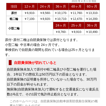
2023 年 4 月 1 日 現在
項目
12ヶ月
24ヶ月
36ヶ月
48ヶ月
60ヶ月
原付
￥6,910-
￥8,560-
￥10,170-
￥11,760-
￥13,310-
軽二輪
￥7,100-
￥8,920-
￥10,710-
￥12,470-
￥14,200-
24ヶ月
25ヶ月
36ヶ月
小型二輪
￥8,760-
￥8,910-
￥10,490-
原付･原付二種は自賠責保険では
原付
となります。
小型二輪
: 中古車の場合 24ヶ月です。
車検切れで自賠責の期間も切れている場合は25ヶ月となりま
す。
自賠責保険が切れていると
自賠責保険未加入で原付や軽二輪及び小型二輪を運行した場
合、1年以下の懲役又は50万円以下の罰金となります。
自賠責保険の証明書を所持していなかった場合でも、30万円
以下の罰金が科せられます。
無保険(自賠責保険未加入)で運転すると交通違反になり違反点
数が6点で、その1回で免許停止処分となります。
このホームページは、自賠責保険(自動車損害賠償責任保険)の概
要を記載したものです。