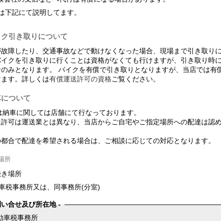
は下記にて説明してます。
イク引き取りについて
が故障したり、交通事故などで動けなくなった場合、現場まで引き取り
バイクを引き取りに行くことは資格がなくても行けますが、引き取り時
者のみとなります。 バイクを有償で引き取りとなりますが、当店では有
けます。詳しくは
有償運送許可の資格
ご覧ください。
車について
では納車に関しては店舗にて行なっております。
送許可は運送業とは異なり、当店からご自宅やご指定場所への配達は認
の都合で配達を希望される場合は、ご相談に応じての対応となります。
場所
続き場所
車税事務所又は、同事務所(分室)
問い合せ及び所在地
動車税事務所