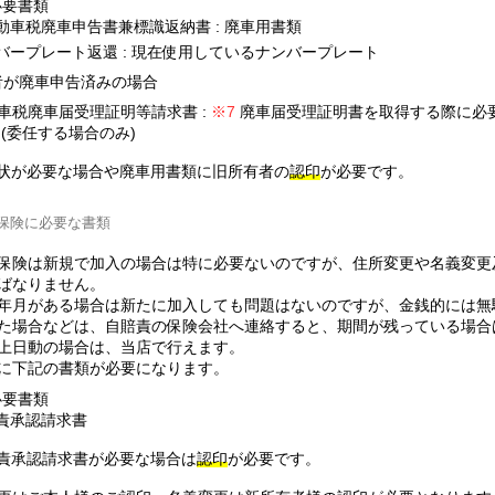
必要書類
動車税廃車申告書兼標識返納書 : 廃車用書類
バープレート返還 : 現在使用しているナンバープレート
者が廃車申告済みの場合
車税廃車届受理証明等請求書 :
廃車届受理証明書
を取得する際に必
 (委任する場合のみ)
状が必要な場合や廃車用書類に旧所有者の
認印
が必要です。
保険に必要な書類
保険は新規で加入の場合は特に必要ないのですが、住所変更や名義変更
ばなりません。
年月がある場合は新たに加入しても問題はないのですが、金銭的には無
た場合などは、自賠責の保険会社へ連絡すると、期間が残っている場合
上日動の場合は、当店で行えます。
に下記の書類が必要になります。
必要書類
責承認請求書
責承認請求書が必要な場合は
認印
が必要です。