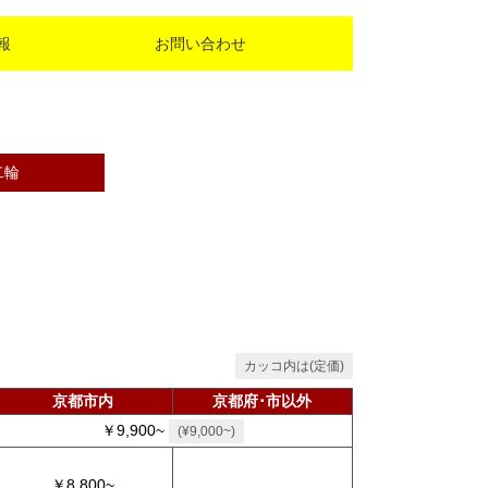
報
お問い合わせ
二輪
カッコ内は(定価)
京都市内
京都府･市以外
￥9,900~
(¥9,000~)
￥8,800~