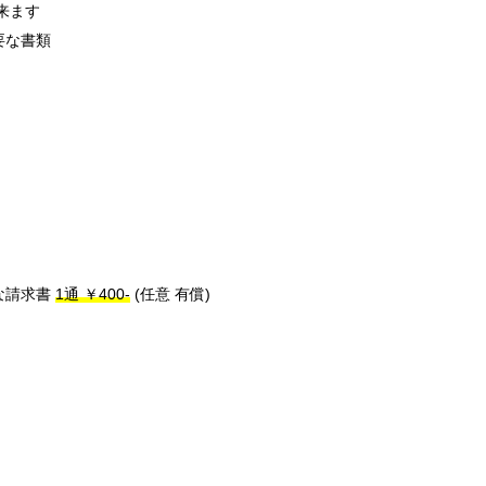
来ます
要な書類
な請求書
1通 ￥400-
(任意 有償)