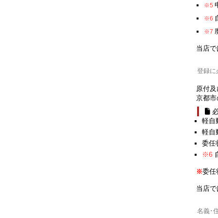
当店で
登録に
原付及
京都市
軽自
軽自
委任
委任
※
当店で
名義･