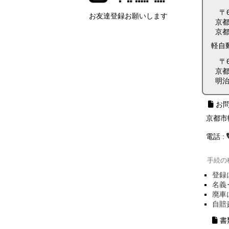
〒6
お友達登録お願いします
京都
京都
軽自
〒6
京都
明治
お
京都市
電話 :
手続の
登録
名義
廃車
自賠
書