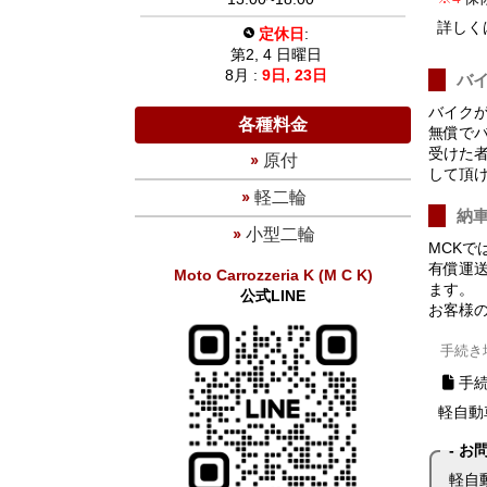
詳しく
定休日
:
第2, 4 日曜日
8月 :
9日,
23日
バ
バイク
各種料金
無償で
受けた
原付
して頂
軽二輪
納
小型二輪
MCK
有償運
Moto Carrozzeria K
(M C K)
ます。
公式LINE
お客様
手続き
手
軽自動
お
軽自