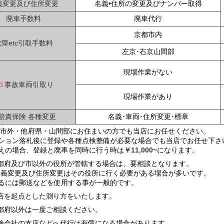
義変更及び住所変更
名義•住所の変更及びナンバー取得
廃車手数料
廃車代行
京都市内
故障etc引取手数料
左京･右京山間部
現場作業がない
事故車両引取り
現場作業があり
賠責保険 各種変更
名義･車両･住所変更･標章
都市外・他府県・山間部にお住まいの方でも当店にお任せください。
ション落札後に登録や各種点検整備が必要な場合でも当店でお任せ下さ
えの場合、登録と廃車を同時に行う時は
￥11,000~
になります。
都府及び市以外の役所が管轄する場合は、要相談となります。
名義変更及び住所変更はその役所に行く必要がある場合が多いです。
るには郵送などを使用する事が一般的です。
店を起点とした測り方をいたします。
都府以外は一度ご相談ください。
険会社の支店などへ代行は有償になる場合があります。