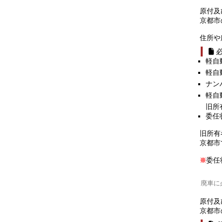
原付及
京都市
住所や
軽自
軽自
ナン
軽自
旧所
委任
旧所有
京都市
委任
※
廃車に
原付及
京都市