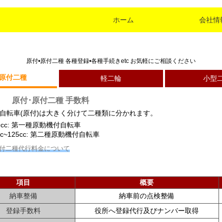
ホーム
会社情
原付•原付二種 各種登録•各種手続きetc お気軽にご相談ください
•原付二種
軽二輪
小型
原付･原付二種 手数料
自転車(原付)は大きく分けて二種類に分かれます。
9cc: 第一種原動機付自転車
cc~125cc: 第二種原動機付自転車
原付二種代行料金について
項目
概要
納車整備
納車前の点検整備
登録手数料
役所へ登録代行及びナンバー取得