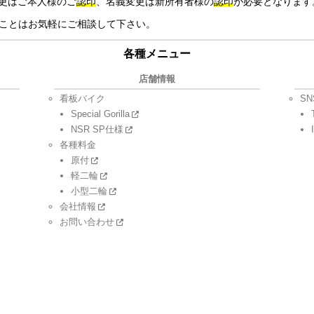
更はご本人様のご
認印
、名義変更は新所有者様の
認印
が必要となります
ことはお気軽にご相談して下さい。
各種メニュー
店舗情報
看板バイク
SN
Special Gorilla
NSR SP仕様
各種料金
原付
軽二輪
小型二輪
会社情報
お問い合わせ