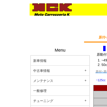
原付
Menu
原動付
~4
新車情報
50
中古車情報
原付･
~125cc
メンテナンス
一般修理
チューニング