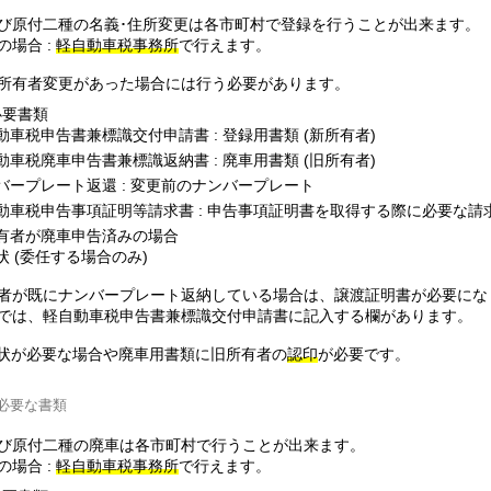
び原付二種の名義･住所変更は各市町村で登録を行うことが出来ます。
の場合 :
軽自動車税事務所
で行えます。
所有者変更があった場合には行う必要があります。
必要書類
動車税申告書兼標識交付申請書 : 登録用書類 (新所有者)
動車税廃車申告書兼標識返納書 : 廃車用書類 (旧所有者)
バープレート返還 : 変更前のナンバープレート
動車税申告事項証明等請求書 : 申告事項証明書を取得する際に必要な請
有者が廃車申告済みの場合
状 (委任する場合のみ)
者が既にナンバープレート返納している場合は、譲渡証明書が必要にな
では、軽自動車税申告書兼標識交付申請書に記入する欄があります。
状が必要な場合や廃車用書類に旧所有者の
認印
が必要です。
必要な書類
び原付二種の廃車は各市町村で行うことが出来ます。
の場合 :
軽自動車税事務所
で行えます。