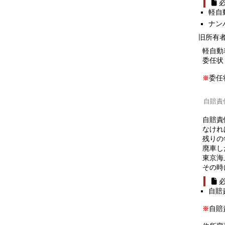
軽自
ナン
旧所有
軽自動
委任状
委任
※
自賠責
自賠責
なけれ
残りの
廃車し
東京海
その時
自賠
自賠
※