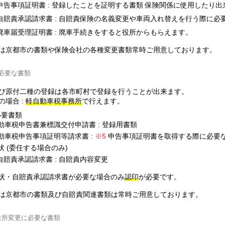
申告事項証明書 : 登録したことを証明する書類 保険関係に使用したり出
自賠責承認請求書 : 自賠責保険の名義変更や車両入れ替えを行う際に必
廃車届受理証明書 : 廃車手続きをすると役所からもらえます。
は京都市の書類や保険会社の各種変更書類常時ご用意しております。
必要な書類
び原付二種の登録は各市町村で登録を行うことが出来ます。
の場合 :
軽自動車税事務所
で行えます。
必要書類
動車税申告書兼標識交付申請書 : 登録用書類
動車税申告事項証明等請求書 :
申告事項証明書を取得する際に必要
状 (委任する場合のみ)
自賠責承認請求書
: 自賠責内容変更
状・自賠責承認請求書が必要な場合のみ
認印
が必要です。
は京都市の書類及び自賠責関連書類は常時ご用意しております。
住所変更に必要な書類