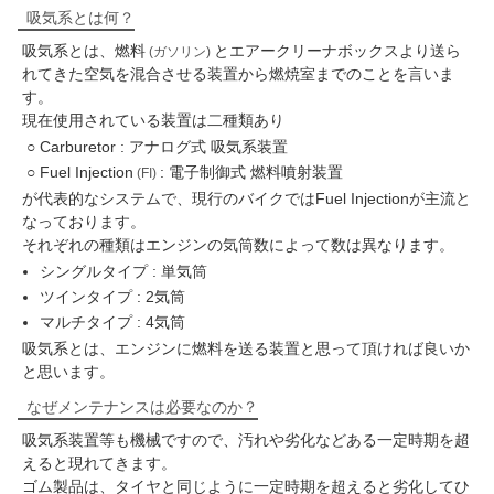
吸気系とは何？
吸気系とは、燃料
とエアークリーナボックスより送ら
(ガソリン)
れてきた空気を混合させる装置から燃焼室までのことを言いま
す。
現在使用されている装置は二種類あり
Carburetor : アナログ式 吸気系装置
Fuel Injection
: 電子制御式 燃料噴射装置
(FI)
が代表的なシステムで、現行のバイクではFuel Injectionが主流と
なっております。
それぞれの種類はエンジンの気筒数によって数は異なります。
シングルタイプ : 単気筒
ツインタイプ : 2気筒
マルチタイプ : 4気筒
吸気系とは、エンジンに燃料を送る装置と思って頂ければ良いか
と思います。
なぜメンテナンスは必要なのか？
吸気系装置等も機械ですので、汚れや劣化などある一定時期を超
えると現れてきます。
ゴム製品は、タイヤと同じように一定時期を超えると劣化してひ