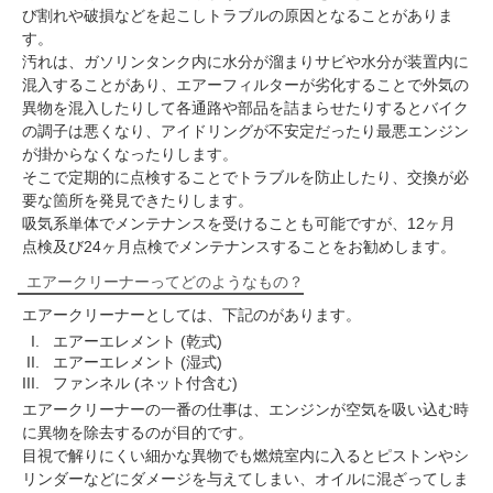
び割れや破損などを起こしトラブルの原因となることがありま
す。
汚れは、ガソリンタンク内に水分が溜まりサビや水分が装置内に
混入することがあり、エアーフィルターが劣化することで外気の
異物を混入したりして各通路や部品を詰まらせたりするとバイク
の調子は悪くなり、アイドリングが不安定だったり最悪エンジン
が掛からなくなったりします。
そこで定期的に点検することでトラブルを防止したり、交換が必
要な箇所を発見できたりします。
吸気系単体でメンテナンスを受けることも可能ですが、12ヶ月
点検及び24ヶ月点検でメンテナンスすることをお勧めします。
エアークリーナーってどのようなもの？
エアークリーナーとしては、下記のがあります。
エアーエレメント (乾式)
エアーエレメント (湿式)
ファンネル (ネット付含む)
エアークリーナーの一番の仕事は、エンジンが空気を吸い込む時
に異物を除去するのが目的です。
目視で解りにくい細かな異物でも燃焼室内に入るとピストンやシ
リンダーなどにダメージを与えてしまい、オイルに混ざってしま