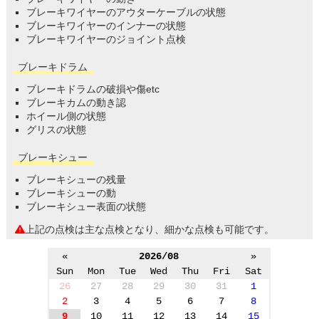
ブレーキワイヤーのアウターケーブルの状態
ブレーキワイヤーのインナーの状態
ブレーキワイヤーのジョイント点検
ブレーキドラム
ブレーキドラムの破損や傷etc
ブレーキカムの動き認
ホイール側の状態
グリスの状態
ブレーキシュー
ブレーキシューの残量
ブレーキシューの動
ブレーキシュー表面の状態
上記の点検は主な点検となり、細かな点検も可能です。
«
2026/08
»
Sun
Mon
Tue
Wed
Thu
Fri
Sat
26
27
28
29
30
31
1
2
3
4
5
6
7
8
9
10
11
12
13
14
15