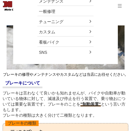
メンテナンス
menu
Menu
一般修理
バイクのブレーキのメンテナンスはしてますか？
チューニング
カスタム
看板バイク
SNS
ブレーキの修理やメンテナンスやカスタムなどは当店にお任せください。
ブレーキについて
ブレーキは言わなくて良いかも知れませんが、バイクや自動車が動
いている物体に対して、減速及び停止を行う装置で、乗り物おにつ
いては重要な装置です。ブレーキのことを
"制動装置"
という言い方
もします。
ブレーキの種類は大きく分けて二種類となります。
ブレーキの種類