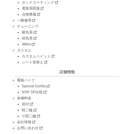
タンクコーティング
電装系関連
点検整備
一般修理
チューニング
吸気系
排気系
4Mini
カスタム
カスタムペイント
シート張替え
店舗情報
看板バイク
Special Gorilla
NSR SP仕様
各種料金
原付
軽二輪
小型二輪
会社情報
お問い合わせ